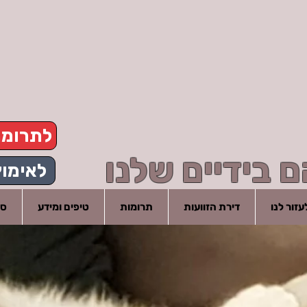
לתרומ
 בידיים שלנו
לאימוץ
זור לנו
דירת הזוועות
תרומות
טיפים ומידע
סי