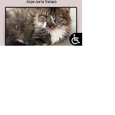
כשהכל נראה אבוד.
התרומות שלכם והאימוץ הנלא של חמסה
העניקו לה חיים חדשים ולנו הרבה אופטימיות
ותקווה.
הקודם
הבא
עמותה רשומה מס':
580713493
דואר אלקטרוני:
main@voice4cats.org.il
כתובת: ת.ד. 160 אילון
פייסבוק:
קול החתולים