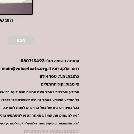
הופ של
הבא
עמותה רשומה מס':
580713493
דואר אלקטרוני:
main@voice4cats.org.il
כתובת: ת.ד. 160 אילון
פייסבוק:
קול החתולים
המידע והתכנים באתר אינם מהווים חוות דעת רפואית 
כל המידע המופיע באתר זה הינו אינפורמטיבי בלבד ואי
בכל בעיה רפואית של בעל החיים יש לפנות לוטרינר.
* אין להעתיק את המידע מאתר זה או להשתמש בו ל
*חלק מהתמונות המופיעות באתר צולמו על ידי קרולין פרנק ופעי
©2020 עמותת קול החתולים