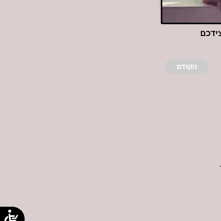
צידכם
הקודם