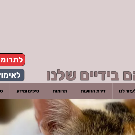
לתרומ
 בידיים שלנו
לאימוץ
זור לנו
דירת הזוועות
תרומות
טיפים ומידע
סי