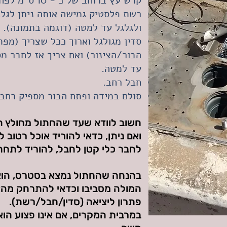
קרש עץ ברוחב של כ - 10 ס"מ לפחות.
רשת פלסטיק גמישה אותה ניתן לגלג
ולגלגל עד למטה (דוגמה בתמונה).
סדין מגולגל וארוך ככל שצריך (מפ
הבור/הצינור) ואם צריך אז לחבר מ
עד למטה.
חבל רחב.
סולם במידה ופתח הבור מספיק רחב.
חשוב לוודא שעד שהחתול מחולץ הו
ואם ניתן, כדאי להוריד אוכל רטוב 
לחבר כלי קטן לחבל, להוריד לתחתי
בהנחה שהחתול נמצא בסטרס, הוא ל
המולה מסביבו וכדאי להתרחק מה
פתרון ליציאה (סדין/חבל/רשת).
במרבית המקרים, אם אינו פצוע הוא