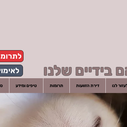
לתרומ
 בידיים שלנו
לאימוץ
זור לנו
דירת הזוועות
תרומות
טיפים ומידע
סי