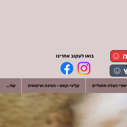
ה
בואו לעקוב אחרינו
פורי הצלה חתוליים
קליני-קאט - הפינה הרפואית
עוד...